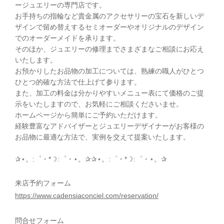
ージュエリーの専門店です。
お手持ちの指輪など貴金属のアクセサリーの宝石を新しいデ
ザインで留め替えするセミオーダーやオリジナルのデザイン
でのオーダーメイドを承ります。
そのほか、ジュエリーの修理までさまざまなご相談にお応え
いたします。
お預かりしたお品物の加工については、熟練の職人がひとつ
ひとつ的確な方法で仕上げて参ります。
また、加工の料金は分かりやすいメニュー表にて価格のご提
示をいたしますので、お気軽にご相談くださいませ。
ホームページから簡単にご予約いただけます。
経験豊富なアドバイザーとジュエリーデザイナーがお客様の
お品物に最適な方法で、実例を交えて提案いたします。
✰⋆。:゜・*☽:゜・⋆。✰✰⋆。:゜・*☽:゜・⋆。✰
来店予約フォーム
https://www.cadensiaconciel.com/reservation/
問合せフォーム