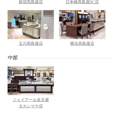
新宿髙島屋店
日本橋髙島屋SC店
玉川髙島屋店
横浜髙島屋店
中部
ジェイアール名古屋
タカシマヤ店